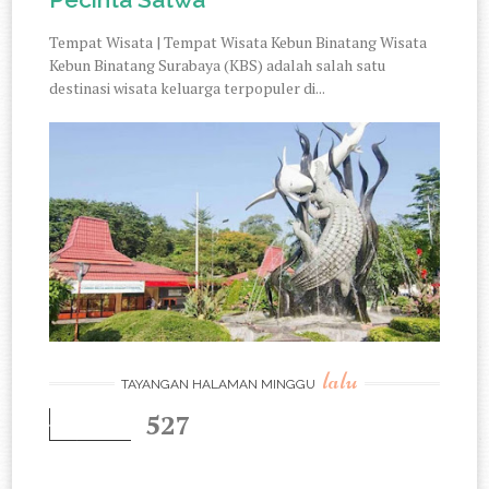
Tempat Wisata | Tempat Wisata Kebun Binatang Wisata
Kebun Binatang Surabaya (KBS) adalah salah satu
destinasi wisata keluarga terpopuler di...
lalu
TAYANGAN HALAMAN MINGGU
527