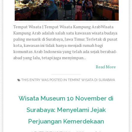
Tempat Wisata | Tempat Wisata Kampung ArabWisata
Kampung Arab adalah salah satu kawasan wisata budaya
paling menarik di Surabaya, Jawa Timur. Terletak di pusat
kota, kawasan ini tidak hanya menjadi rumah bagi
komunitas Arab Indonesia yang telah ada sejak berabad-
abad yang lalu, tetapi juga menyimpan...
Read More
THIS ENTRY WAS POSTED IN
TEMPAT WISATA DI SURABAYA
Wisata Museum 10 November di
Surabaya: Menyelami Jejak
Perjuangan Kemerdekaan