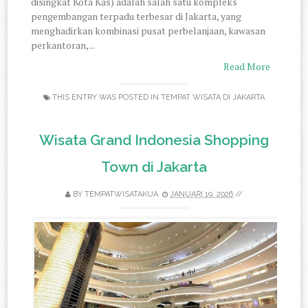
disingkat Kota Kas) adalah salah satu kompleks
pengembangan terpadu terbesar di Jakarta, yang
menghadirkan kombinasi pusat perbelanjaan, kawasan
perkantoran,...
Read More
THIS ENTRY WAS POSTED IN
TEMPAT WISATA DI JAKARTA
Wisata Grand Indonesia Shopping
Town di Jakarta
BY
TEMPATWISATAKUA
JANUARI 19, 2026
//